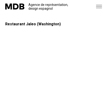
Agence de représentation,
design espagnol
Marques
Restaurant Jaleo (Washington)
Projets
Actualités
Agence
Contact
Téléchargements