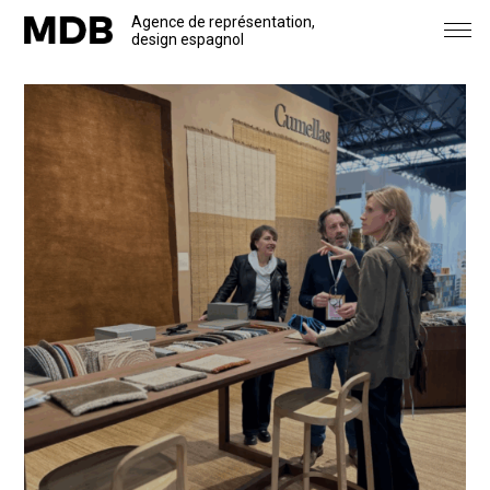
Agence de représentation,
design espagnol
Marques
Projets
Actualités
Agence
Contact
Téléchargements